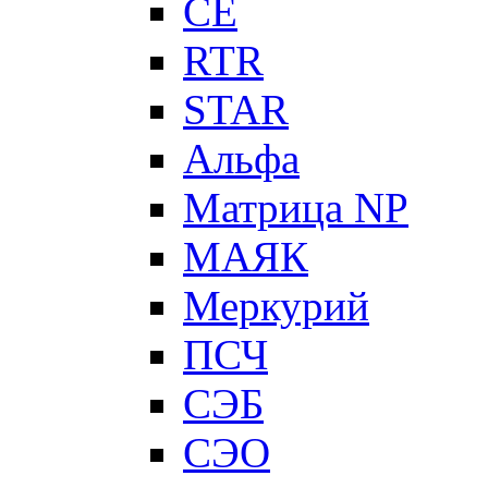
CE
RTR
STAR
Альфа
Матрица NP
МАЯК
Меркурий
ПСЧ
СЭБ
СЭО