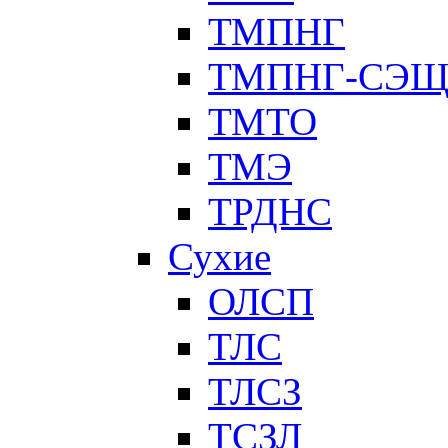
ТМПНГ
ТМПНГ-СЭ
ТМТО
ТМЭ
ТРДНС
Сухие
ОЛСП
ТЛС
ТЛСЗ
ТСЗЛ