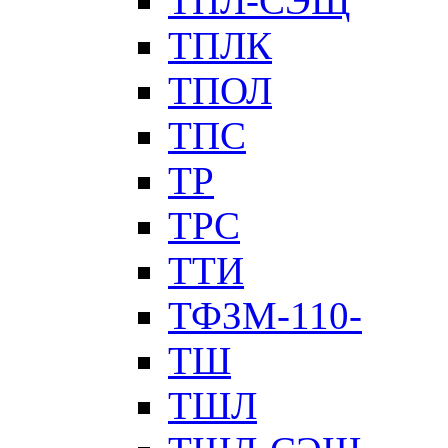
ТПЛ-СЭЩ
ТПЛК
ТПОЛ
ТПС
ТР
ТРС
ТТИ
ТФЗМ-110-
ТШ
ТШЛ