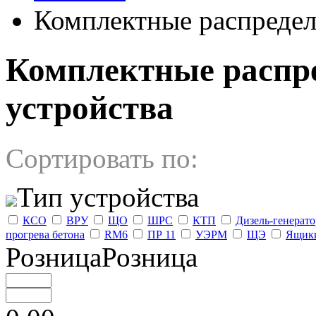
Комплектные распредел
Комплектные распр
устройства
Сортировать по:
Тип устройства
КСО
ВРУ
ЩО
ШРС
КТП
Дизель-генерат
прогрева бетона
RM6
ПР 11
УЭРМ
ЩЭ
Ящики
РозницаРозница