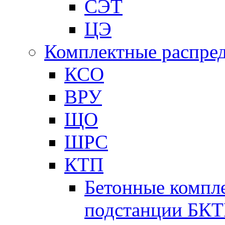
СЭТ
ЦЭ
Комплектные распред
КСО
ВРУ
ЩО
ШРС
КТП
Бетонные компл
подстанции БК