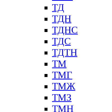
ТД
ТДН
ТДНС
ТДС
ТДТН
ТМ
ТМГ
ТМЖ
ТМЗ
ТМН