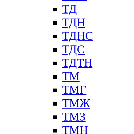
ТД
ТДН
ТДНС
ТДС
ТДТН
ТМ
ТМГ
ТМЖ
ТМЗ
ТМН