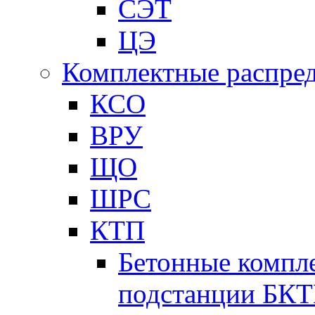
СЭТ
ЦЭ
Комплектные распред
КСО
ВРУ
ЩО
ШРС
КТП
Бетонные компл
подстанции БК