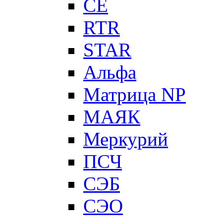
CE
RTR
STAR
Альфа
Матрица NP
МАЯК
Меркурий
ПСЧ
СЭБ
СЭО