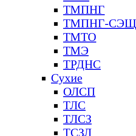
ТМПНГ
ТМПНГ-СЭ
ТМТО
ТМЭ
ТРДНС
Сухие
ОЛСП
ТЛС
ТЛСЗ
ТСЗЛ