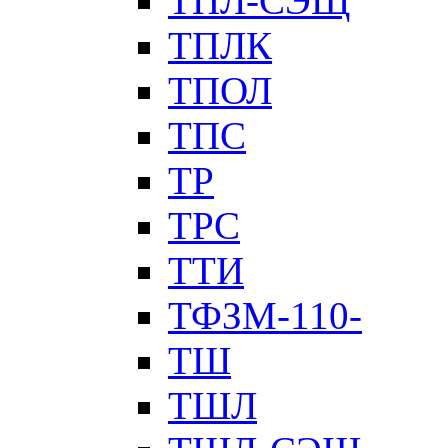
ТПЛ-СЭЩ
ТПЛК
ТПОЛ
ТПС
ТР
ТРС
ТТИ
ТФЗМ-110-
ТШ
ТШЛ