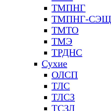
ТМПНГ
ТМПНГ-СЭ
ТМТО
ТМЭ
ТРДНС
Сухие
ОЛСП
ТЛС
ТЛСЗ
ТСЗЛ