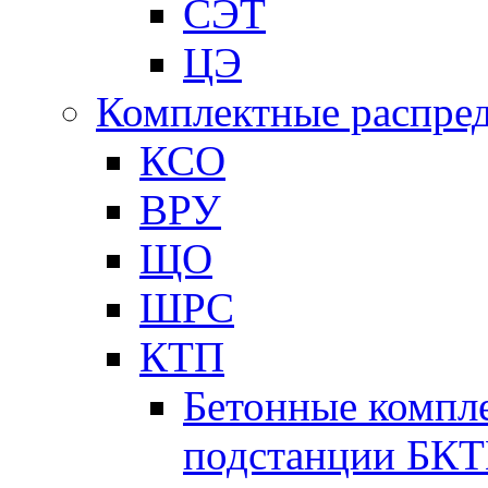
СЭТ
ЦЭ
Комплектные распред
КСО
ВРУ
ЩО
ШРС
КТП
Бетонные компл
подстанции БК