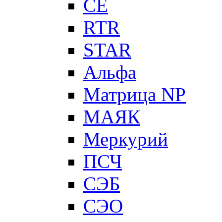
CE
RTR
STAR
Альфа
Матрица NP
МАЯК
Меркурий
ПСЧ
СЭБ
СЭО