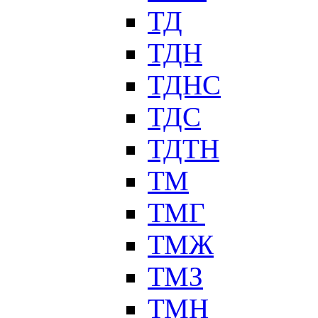
ТД
ТДН
ТДНС
ТДС
ТДТН
ТМ
ТМГ
ТМЖ
ТМЗ
ТМН