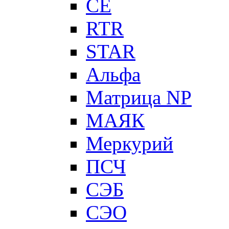
CE
RTR
STAR
Альфа
Матрица NP
МАЯК
Меркурий
ПСЧ
СЭБ
СЭО