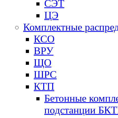
СЭТ
ЦЭ
Комплектные распред
КСО
ВРУ
ЩО
ШРС
КТП
Бетонные компл
подстанции БК