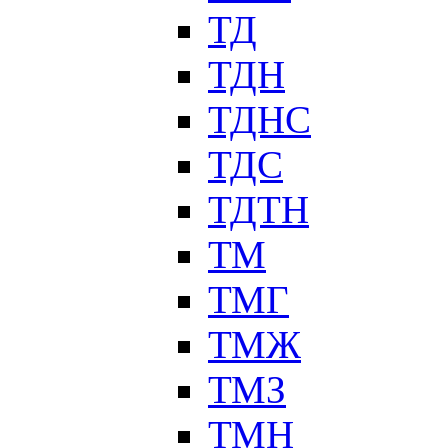
ТД
ТДН
ТДНС
ТДС
ТДТН
ТМ
ТМГ
ТМЖ
ТМЗ
ТМН