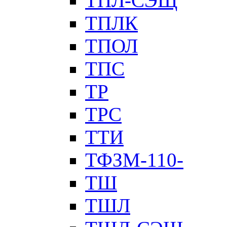
ТПЛ-СЭЩ
ТПЛК
ТПОЛ
ТПС
ТР
ТРС
ТТИ
ТФЗМ-110-
ТШ
ТШЛ