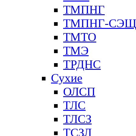
ТМПНГ
ТМПНГ-СЭ
ТМТО
ТМЭ
ТРДНС
Сухие
ОЛСП
ТЛС
ТЛСЗ
ТСЗЛ