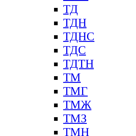
ТД
ТДН
ТДНС
ТДС
ТДТН
ТМ
ТМГ
ТМЖ
ТМЗ
ТМН