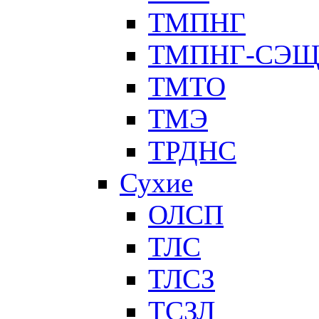
ТМПНГ
ТМПНГ-СЭ
ТМТО
ТМЭ
ТРДНС
Сухие
ОЛСП
ТЛС
ТЛСЗ
ТСЗЛ