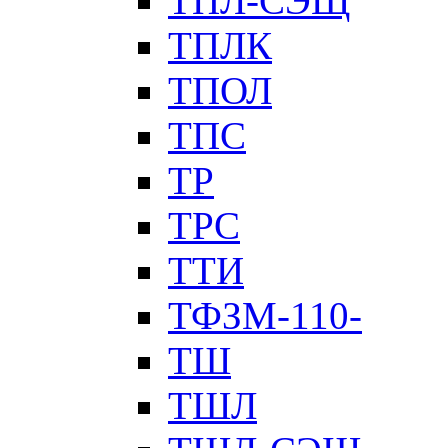
ТПЛ-СЭЩ
ТПЛК
ТПОЛ
ТПС
ТР
ТРС
ТТИ
ТФЗМ-110-
ТШ
ТШЛ