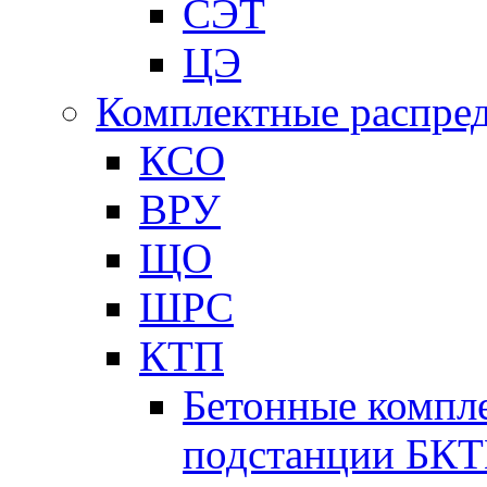
СЭТ
ЦЭ
Комплектные распред
КСО
ВРУ
ЩО
ШРС
КТП
Бетонные компл
подстанции БК