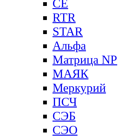
CE
RTR
STAR
Альфа
Матрица NP
МАЯК
Меркурий
ПСЧ
СЭБ
СЭО