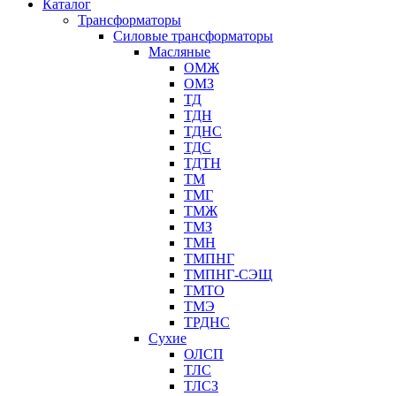
Каталог
Трансформаторы
Cиловые трансформаторы
Масляные
ОМЖ
ОМЗ
ТД
ТДН
ТДНС
ТДС
ТДТН
ТМ
ТМГ
ТМЖ
ТМЗ
ТМН
ТМПНГ
ТМПНГ-СЭЩ
ТМТО
ТМЭ
ТРДНС
Сухие
ОЛСП
ТЛС
ТЛСЗ