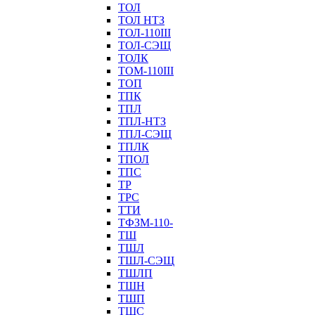
ТОЛ
ТОЛ НТЗ
ТОЛ-110III
ТОЛ-СЭЩ
ТОЛК
ТОМ-110III
ТОП
ТПК
ТПЛ
ТПЛ-НТЗ
ТПЛ-СЭЩ
ТПЛК
ТПОЛ
ТПС
ТР
ТРС
ТТИ
ТФЗМ-110-
ТШ
ТШЛ
ТШЛ-СЭЩ
ТШЛП
ТШН
ТШП
ТШС