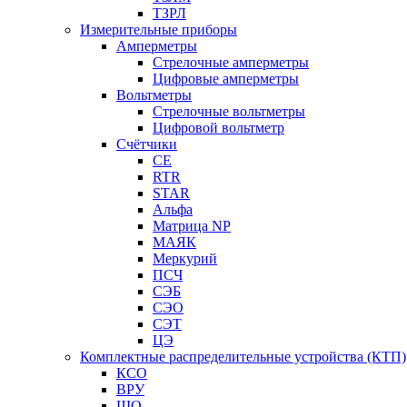
ТЗРЛ
Измерительные приборы
Амперметры
Стрелочные амперметры
Цифровые амперметры
Вольтметры
Стрелочные вольтметры
Цифровой вольтметр
Счётчики
CE
RTR
STAR
Альфа
Матрица NP
МАЯК
Меркурий
ПСЧ
СЭБ
СЭО
СЭТ
ЦЭ
Комплектные распределительные устройства (КТП)
КСО
ВРУ
ЩО