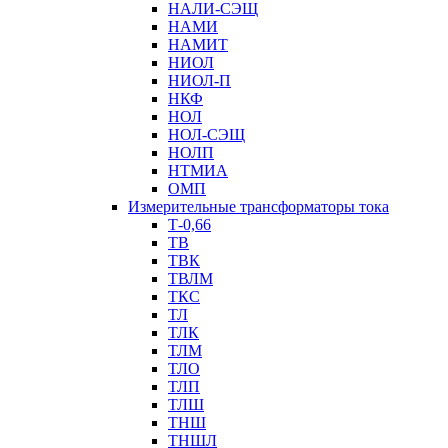
НАЛИ-СЭЩ
НАМИ
НАМИТ
НИОЛ
НИОЛ-П
НКФ
НОЛ
НОЛ-СЭЩ
НОЛП
НТМИА
ОМП
Измерительные трансформаторы тока
Т-0,66
ТВ
ТВК
ТВЛМ
ТКС
ТЛ
ТЛК
ТЛМ
ТЛО
ТЛП
ТЛШ
ТНШ
ТНШЛ