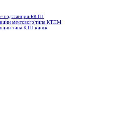
ые подстанции БКТП
анции мачтового типа КТПМ
нции типа КТП киоск