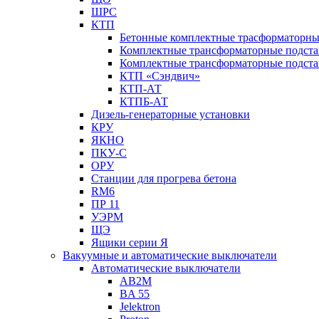
ШРС
КТП
Бетонные комплектные трасформаторн
Комплектные трансформаторные подст
Комплектные трансформаторные подста
КТП «Сэндвич»
КТП-АТ
КТПБ-АТ
Дизель-генераторные установки
КРУ
ЯКНО
ПКУ-С
ОРУ
Станции для прогрева бетона
RM6
ПР 11
УЭРМ
ЩЭ
Ящики серии Я
Вакуумные и автоматические выключатели
Автоматические выключатели
AB2M
BA 55
Jelektron