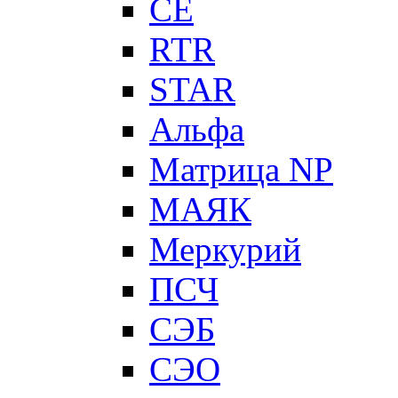
CE
RTR
STAR
Альфа
Матрица NP
МАЯК
Меркурий
ПСЧ
СЭБ
СЭО