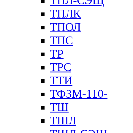
ТПЛ-СЭЩ
ТПЛК
ТПОЛ
ТПС
ТР
ТРС
ТТИ
ТФЗМ-110-
ТШ
ТШЛ