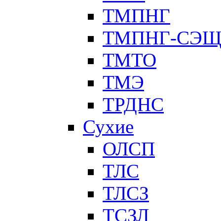
ТМПНГ
ТМПНГ-СЭ
ТМТО
ТМЭ
ТРДНС
Сухие
ОЛСП
ТЛС
ТЛСЗ
ТСЗЛ