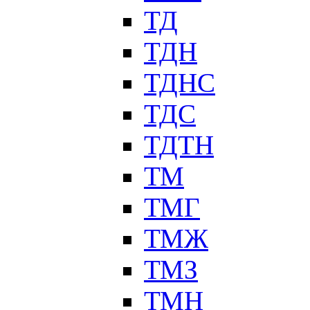
ТД
ТДН
ТДНС
ТДС
ТДТН
ТМ
ТМГ
ТМЖ
ТМЗ
ТМН