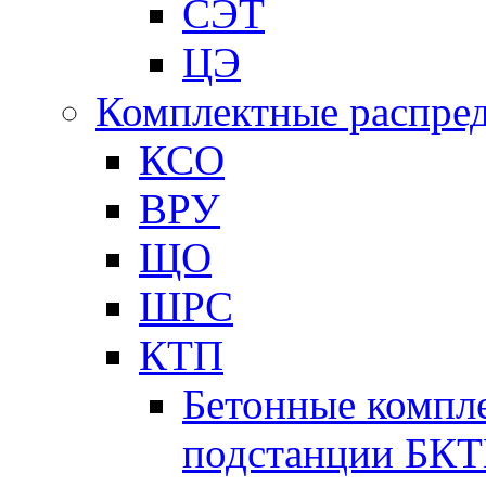
СЭТ
ЦЭ
Комплектные распред
КСО
ВРУ
ЩО
ШРС
КТП
Бетонные компл
подстанции БК