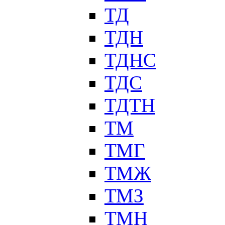
ТД
ТДН
ТДНС
ТДС
ТДТН
ТМ
ТМГ
ТМЖ
ТМЗ
ТМН