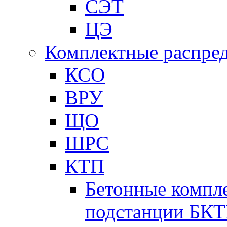
СЭТ
ЦЭ
Комплектные распред
КСО
ВРУ
ЩО
ШРС
КТП
Бетонные компл
подстанции БК