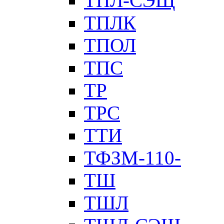
ТПЛ-СЭЩ
ТПЛК
ТПОЛ
ТПС
ТР
ТРС
ТТИ
ТФЗМ-110-
ТШ
ТШЛ