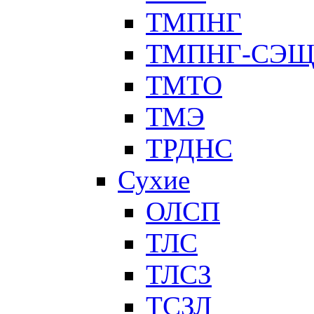
ТМПНГ
ТМПНГ-СЭ
ТМТО
ТМЭ
ТРДНС
Сухие
ОЛСП
ТЛС
ТЛСЗ
ТСЗЛ