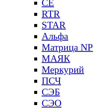
CE
RTR
STAR
Альфа
Матрица NP
МАЯК
Меркурий
ПСЧ
СЭБ
СЭО