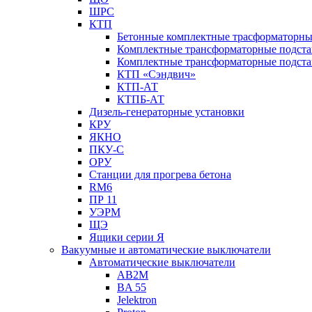
ШРС
КТП
Бетонные комплектные трасформаторн
Комплектные трансформаторные подст
Комплектные трансформаторные подста
КТП «Сэндвич»
КТП-АТ
КТПБ-АТ
Дизель-генераторные установки
КРУ
ЯКНО
ПКУ-С
ОРУ
Станции для прогрева бетона
RM6
ПР 11
УЭРМ
ЩЭ
Ящики серии Я
Вакуумные и автоматические выключатели
Автоматические выключатели
AB2M
BA 55
Jelektron