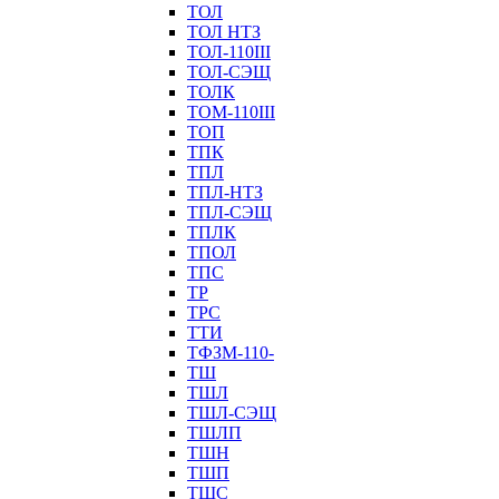
ТОЛ
ТОЛ НТЗ
ТОЛ-110III
ТОЛ-СЭЩ
ТОЛК
ТОМ-110III
ТОП
ТПК
ТПЛ
ТПЛ-НТЗ
ТПЛ-СЭЩ
ТПЛК
ТПОЛ
ТПС
ТР
ТРС
ТТИ
ТФЗМ-110-
ТШ
ТШЛ
ТШЛ-СЭЩ
ТШЛП
ТШН
ТШП
ТШС