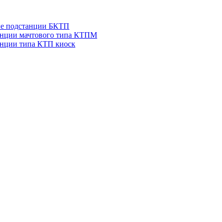
ые подстанции БКТП
анции мачтового типа КТПМ
нции типа КТП киоск