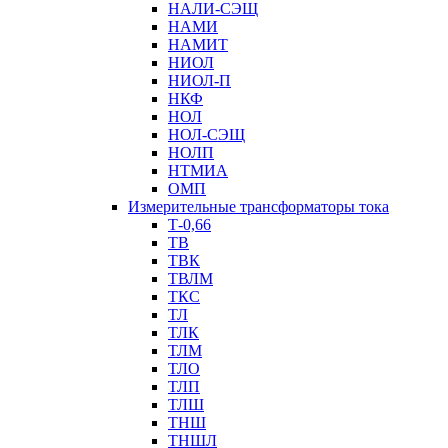
НАЛИ-СЭЩ
НАМИ
НАМИТ
НИОЛ
НИОЛ-П
НКФ
НОЛ
НОЛ-СЭЩ
НОЛП
НТМИА
ОМП
Измерительные трансформаторы тока
Т-0,66
ТВ
ТВК
ТВЛМ
ТКС
ТЛ
ТЛК
ТЛМ
ТЛО
ТЛП
ТЛШ
ТНШ
ТНШЛ