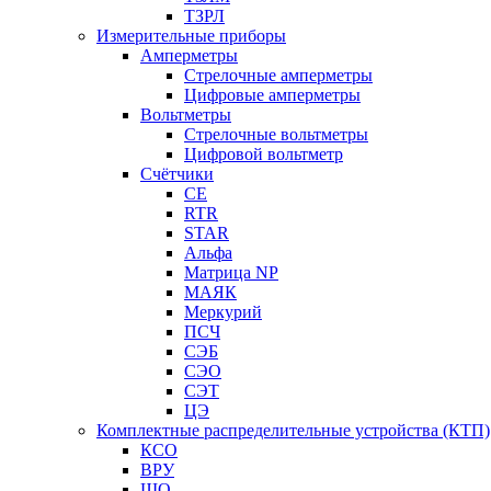
ТЗРЛ
Измерительные приборы
Амперметры
Стрелочные амперметры
Цифровые амперметры
Вольтметры
Стрелочные вольтметры
Цифровой вольтметр
Счётчики
CE
RTR
STAR
Альфа
Матрица NP
МАЯК
Меркурий
ПСЧ
СЭБ
СЭО
СЭТ
ЦЭ
Комплектные распределительные устройства (КТП)
КСО
ВРУ
ЩО