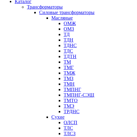
Каталог
Трансформаторы
Cиловые трансформаторы
Масляные
ОМЖ
ОМЗ
ТД
ТДН
ТДНС
ТДС
ТДТН
ТМ
ТМГ
ТМЖ
ТМЗ
ТМН
ТМПНГ
ТМПНГ-СЭЩ
ТМТО
ТМЭ
ТРДНС
Сухие
ОЛСП
ТЛС
ТЛСЗ