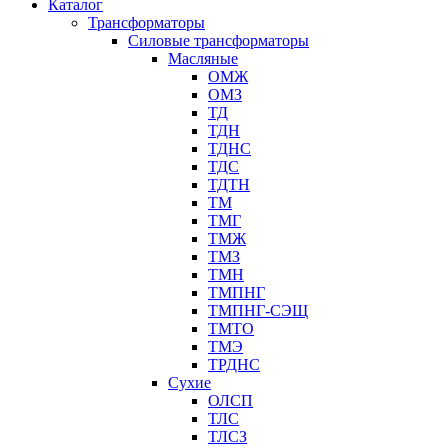
Каталог
Трансформаторы
Cиловые трансформаторы
Масляные
ОМЖ
ОМЗ
ТД
ТДН
ТДНС
ТДС
ТДТН
ТМ
ТМГ
ТМЖ
ТМЗ
ТМН
ТМПНГ
ТМПНГ-СЭЩ
ТМТО
ТМЭ
ТРДНС
Сухие
ОЛСП
ТЛС
ТЛСЗ