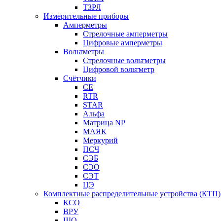
ТЗРЛ
Измерительные приборы
Амперметры
Стрелочные амперметры
Цифровые амперметры
Вольтметры
Стрелочные вольтметры
Цифровой вольтметр
Счётчики
CE
RTR
STAR
Альфа
Матрица NP
МАЯК
Меркурий
ПСЧ
СЭБ
СЭО
СЭТ
ЦЭ
Комплектные распределительные устройства (КТП)
КСО
ВРУ
ЩО