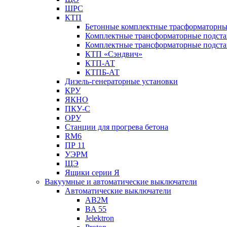
ШРС
КТП
Бетонные комплектные трасформаторн
Комплектные трансформаторные подст
Комплектные трансформаторные подста
КТП «Сэндвич»
КТП-АТ
КТПБ-АТ
Дизель-генераторные установки
КРУ
ЯКНО
ПКУ-С
ОРУ
Станции для прогрева бетона
RM6
ПР 11
УЭРМ
ЩЭ
Ящики серии Я
Вакуумные и автоматические выключатели
Автоматические выключатели
AB2M
BA 55
Jelektron