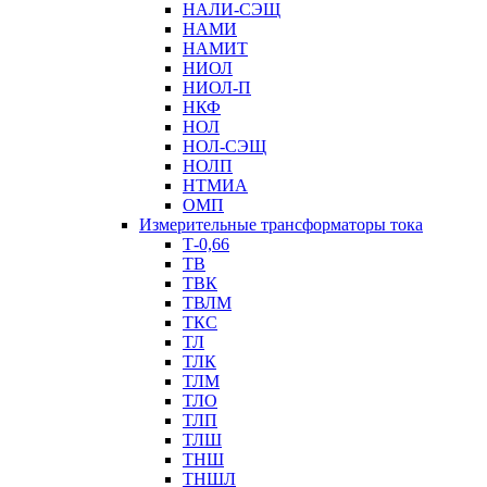
НАЛИ-СЭЩ
НАМИ
НАМИТ
НИОЛ
НИОЛ-П
НКФ
НОЛ
НОЛ-СЭЩ
НОЛП
НТМИА
ОМП
Измерительные трансформаторы тока
Т-0,66
ТВ
ТВК
ТВЛМ
ТКС
ТЛ
ТЛК
ТЛМ
ТЛО
ТЛП
ТЛШ
ТНШ
ТНШЛ