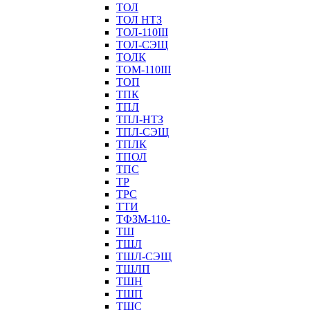
ТОЛ
ТОЛ НТЗ
ТОЛ-110III
ТОЛ-СЭЩ
ТОЛК
ТОМ-110III
ТОП
ТПК
ТПЛ
ТПЛ-НТЗ
ТПЛ-СЭЩ
ТПЛК
ТПОЛ
ТПС
ТР
ТРС
ТТИ
ТФЗМ-110-
ТШ
ТШЛ
ТШЛ-СЭЩ
ТШЛП
ТШН
ТШП
ТШС