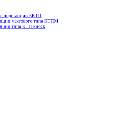
ые подстанции БКТП
анции мачтового типа КТПМ
нции типа КТП киоск