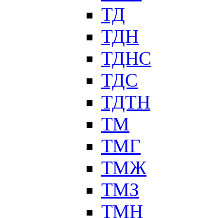
ТД
ТДН
ТДНС
ТДС
ТДТН
ТМ
ТМГ
ТМЖ
ТМЗ
ТМН