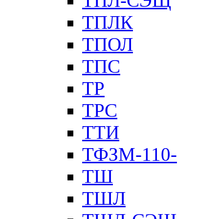
ТПЛ-СЭЩ
ТПЛК
ТПОЛ
ТПС
ТР
ТРС
ТТИ
ТФЗМ-110-
ТШ
ТШЛ