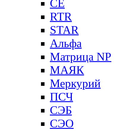
CE
RTR
STAR
Альфа
Матрица NP
МАЯК
Меркурий
ПСЧ
СЭБ
СЭО