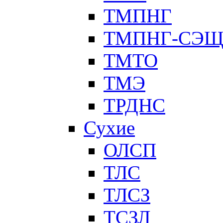
ТМПНГ
ТМПНГ-СЭ
ТМТО
ТМЭ
ТРДНС
Сухие
ОЛСП
ТЛС
ТЛСЗ
ТСЗЛ