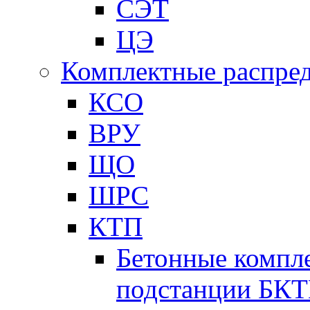
СЭТ
ЦЭ
Комплектные распред
КСО
ВРУ
ЩО
ШРС
КТП
Бетонные компл
подстанции БК