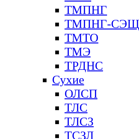
ТМПНГ
ТМПНГ-СЭ
ТМТО
ТМЭ
ТРДНС
Сухие
ОЛСП
ТЛС
ТЛСЗ
ТСЗЛ