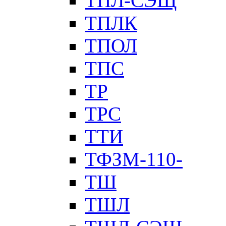
ТПЛ-СЭЩ
ТПЛК
ТПОЛ
ТПС
ТР
ТРС
ТТИ
ТФЗМ-110-
ТШ
ТШЛ