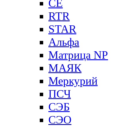
CE
RTR
STAR
Альфа
Матрица NP
МАЯК
Меркурий
ПСЧ
СЭБ
СЭО