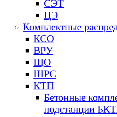
СЭТ
ЦЭ
Комплектные распред
КСО
ВРУ
ЩО
ШРС
КТП
Бетонные компл
подстанции БК