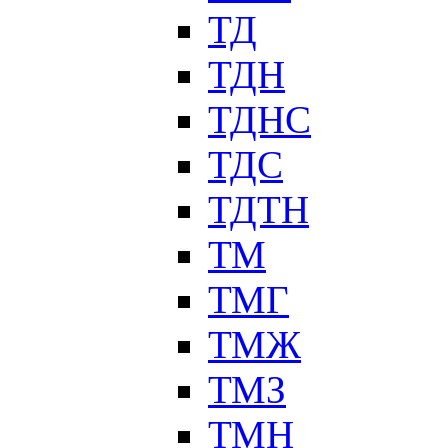
ТД
ТДН
ТДНС
ТДС
ТДТН
ТМ
ТМГ
ТМЖ
ТМЗ
ТМН