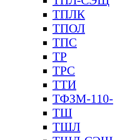
ТПЛ-СЭЩ
ТПЛК
ТПОЛ
ТПС
ТР
ТРС
ТТИ
ТФЗМ-110-
ТШ
ТШЛ