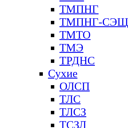
ТМПНГ
ТМПНГ-СЭ
ТМТО
ТМЭ
ТРДНС
Сухие
ОЛСП
ТЛС
ТЛСЗ
ТСЗЛ