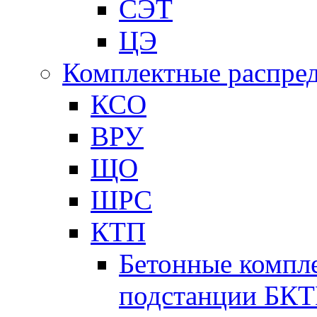
СЭТ
ЦЭ
Комплектные распред
КСО
ВРУ
ЩО
ШРС
КТП
Бетонные компл
подстанции БК