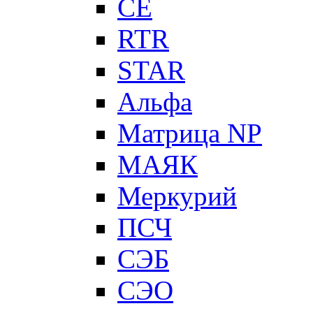
CE
RTR
STAR
Альфа
Матрица NP
МАЯК
Меркурий
ПСЧ
СЭБ
СЭО