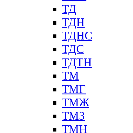
ТД
ТДН
ТДНС
ТДС
ТДТН
ТМ
ТМГ
ТМЖ
ТМЗ
ТМН