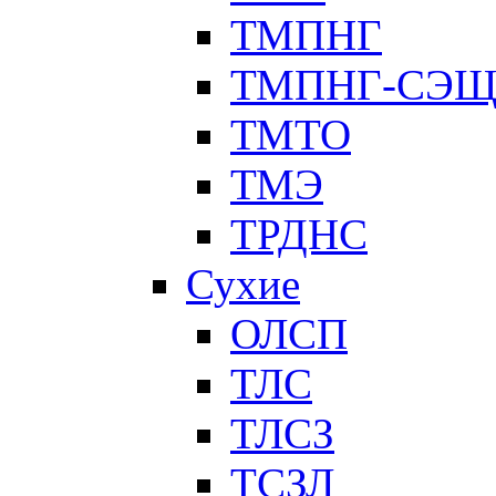
ТМПНГ
ТМПНГ-СЭ
ТМТО
ТМЭ
ТРДНС
Сухие
ОЛСП
ТЛС
ТЛСЗ
ТСЗЛ