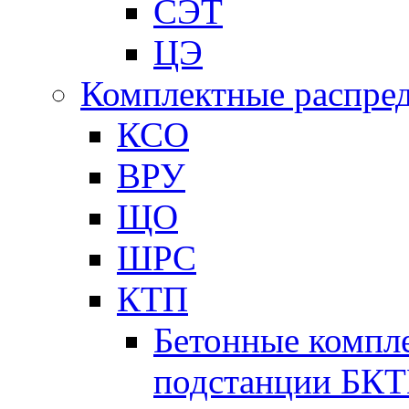
СЭТ
ЦЭ
Комплектные распред
КСО
ВРУ
ЩО
ШРС
КТП
Бетонные компл
подстанции БК