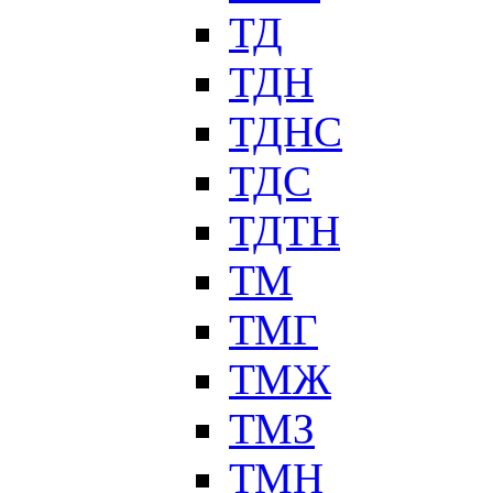
ТД
ТДН
ТДНС
ТДС
ТДТН
ТМ
ТМГ
ТМЖ
ТМЗ
ТМН