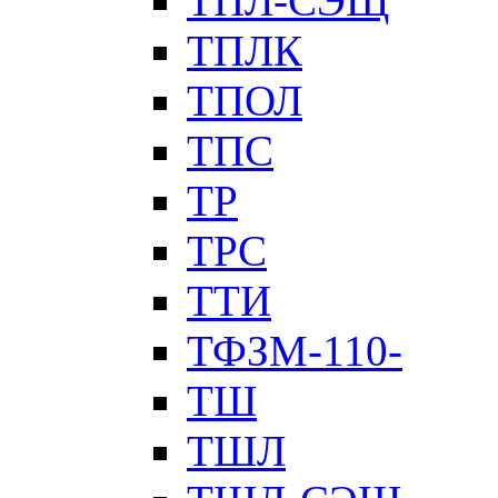
ТПЛ-СЭЩ
ТПЛК
ТПОЛ
ТПС
ТР
ТРС
ТТИ
ТФЗМ-110-
ТШ
ТШЛ