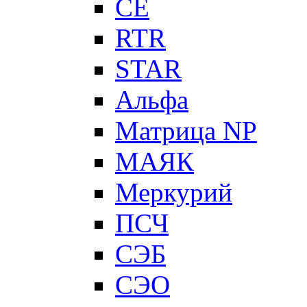
CE
RTR
STAR
Альфа
Матрица NP
МАЯК
Меркурий
ПСЧ
СЭБ
СЭО