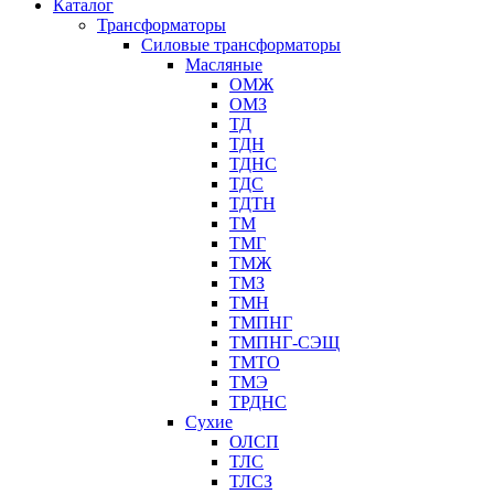
Каталог
Трансформаторы
Cиловые трансформаторы
Масляные
ОМЖ
ОМЗ
ТД
ТДН
ТДНС
ТДС
ТДТН
ТМ
ТМГ
ТМЖ
ТМЗ
ТМН
ТМПНГ
ТМПНГ-СЭЩ
ТМТО
ТМЭ
ТРДНС
Сухие
ОЛСП
ТЛС
ТЛСЗ