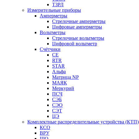
ТЗРЛ
Измерительные приборы
Амперметры
Стрелочные амперметры
Цифровые амперметры
Вольтметры
Стрелочные вольтметры
Цифровой вольтметр
Счётчики
CE
RTR
STAR
Альфа
Матрица NP
МАЯК
Меркурий
ПСЧ
СЭБ
СЭО
СЭТ
ЦЭ
Комплектные распределительные устройства (КТП)
КСО
ВРУ
ЩО