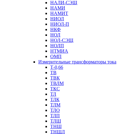
НАЛИ-СЭЩ
НАМИ
НАМИТ
НИОЛ
НИОЛ-П
НКФ
НОЛ
НОЛ-СЭЩ
НОЛП
НТМИА
ОМП
Измерительные трансформаторы тока
Т-0,66
ТВ
ТВК
ТВЛМ
ТКС
ТЛ
ТЛК
ТЛМ
ТЛО
ТЛП
ТЛШ
ТНШ
ТНШЛ