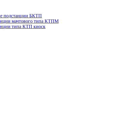
ые подстанции БКТП
анции мачтового типа КТПМ
нции типа КТП киоск