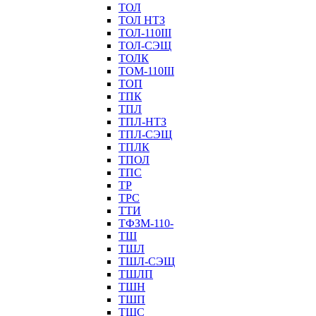
ТОЛ
ТОЛ НТЗ
ТОЛ-110III
ТОЛ-СЭЩ
ТОЛК
ТОМ-110III
ТОП
ТПК
ТПЛ
ТПЛ-НТЗ
ТПЛ-СЭЩ
ТПЛК
ТПОЛ
ТПС
ТР
ТРС
ТТИ
ТФЗМ-110-
ТШ
ТШЛ
ТШЛ-СЭЩ
ТШЛП
ТШН
ТШП
ТШС