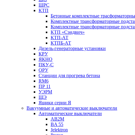
ШРС
КТП
Бетонные комплектные трасформаторн
Комплектные трансформаторные подст
Комплектные трансформаторные подста
КТП «Сэндвич»
КТП-АТ
КТПБ-АТ
Дизель-генераторные установки
КРУ
ЯКНО
ПКУ-С
ОРУ
Станции для прогрева бетона
RM6
ПР 11
УЭРМ
ЩЭ
Ящики серии Я
Вакуумные и автоматические выключатели
Автоматические выключатели
AB2M
BA 55
Jelektron