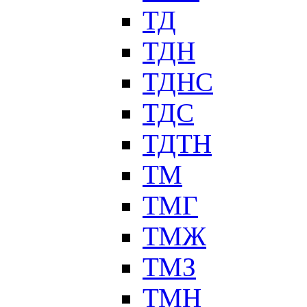
ТД
ТДН
ТДНС
ТДС
ТДТН
ТМ
ТМГ
ТМЖ
ТМЗ
ТМН