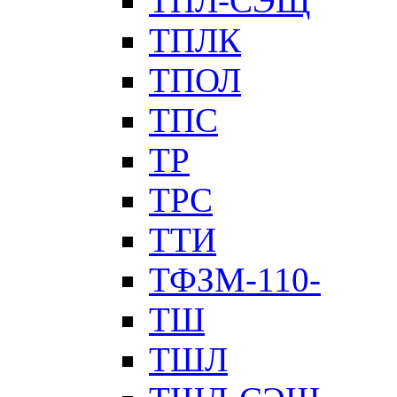
ТПЛ-СЭЩ
ТПЛК
ТПОЛ
ТПС
ТР
ТРС
ТТИ
ТФЗМ-110-
ТШ
ТШЛ