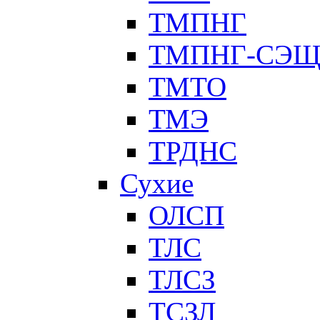
ТМПНГ
ТМПНГ-СЭ
ТМТО
ТМЭ
ТРДНС
Сухие
ОЛСП
ТЛС
ТЛСЗ
ТСЗЛ