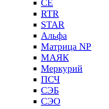
CE
RTR
STAR
Альфа
Матрица NP
МАЯК
Меркурий
ПСЧ
СЭБ
СЭО