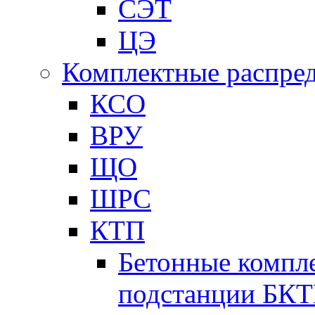
СЭТ
ЦЭ
Комплектные распред
КСО
ВРУ
ЩО
ШРС
КТП
Бетонные компл
подстанции БК