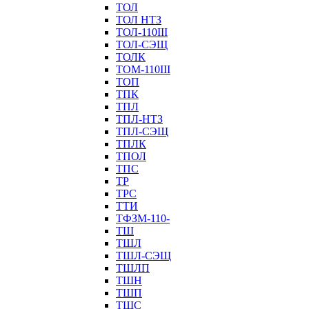
ТОЛ
ТОЛ НТЗ
ТОЛ-110III
ТОЛ-СЭЩ
ТОЛК
ТОМ-110III
ТОП
ТПК
ТПЛ
ТПЛ-НТЗ
ТПЛ-СЭЩ
ТПЛК
ТПОЛ
ТПС
ТР
ТРС
ТТИ
ТФЗМ-110-
ТШ
ТШЛ
ТШЛ-СЭЩ
ТШЛП
ТШН
ТШП
ТШС