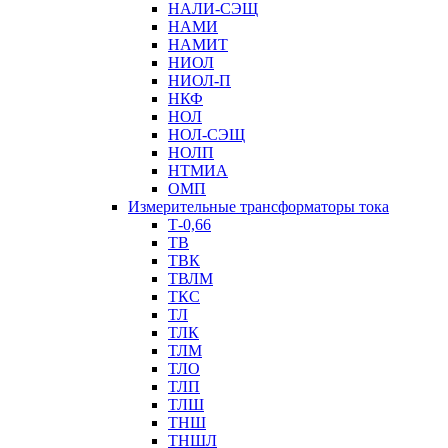
НАЛИ-СЭЩ
НАМИ
НАМИТ
НИОЛ
НИОЛ-П
НКФ
НОЛ
НОЛ-СЭЩ
НОЛП
НТМИА
ОМП
Измерительные трансформаторы тока
Т-0,66
ТВ
ТВК
ТВЛМ
ТКС
ТЛ
ТЛК
ТЛМ
ТЛО
ТЛП
ТЛШ
ТНШ
ТНШЛ