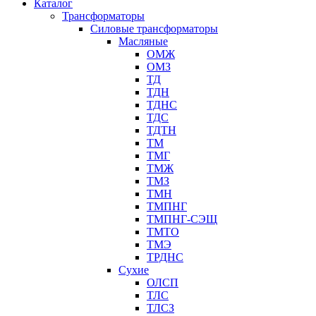
Каталог
Трансформаторы
Cиловые трансформаторы
Масляные
ОМЖ
ОМЗ
ТД
ТДН
ТДНС
ТДС
ТДТН
ТМ
ТМГ
ТМЖ
ТМЗ
ТМН
ТМПНГ
ТМПНГ-СЭЩ
ТМТО
ТМЭ
ТРДНС
Сухие
ОЛСП
ТЛС
ТЛСЗ