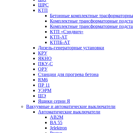
ШРС
КТП
Бетонные комплектные трасформаторн
Комплектные трансформаторные подст
Комплектные трансформаторные подста
КТП «Сэндвич»
КТП-АТ
КТПБ-АТ
Дизель-генераторные установки
КРУ
ЯКНО
ПКУ-С
ОРУ
Станции для прогрева бетона
RM6
ПР 11
УЭРМ
ЩЭ
Ящики серии Я
Вакуумные и автоматические выключатели
Автоматические выключатели
AB2M
BA 55
Jelektron