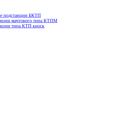
ые подстанции БКТП
анции мачтового типа КТПМ
нции типа КТП киоск