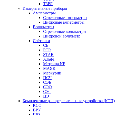
ТЗРЛ
Измерительные приборы
Амперметры
Стрелочные амперметры
Цифровые амперметры
Вольтметры
Стрелочные вольтметры
Цифровой вольтметр
Счётчики
CE
RTR
STAR
Альфа
Матрица NP
МАЯК
Меркурий
ПСЧ
СЭБ
СЭО
СЭТ
ЦЭ
Комплектные распределительные устройства (КТП)
КСО
ВРУ
ЩО