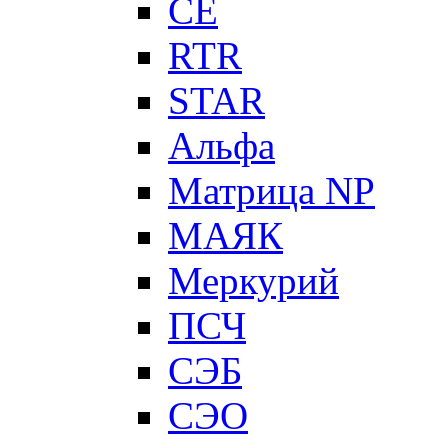
CE
RTR
STAR
Альфа
Матрица NP
МАЯК
Меркурий
ПСЧ
СЭБ
СЭО