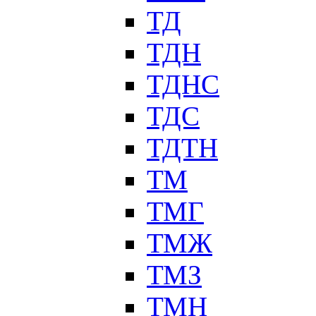
ТД
ТДН
ТДНС
ТДС
ТДТН
ТМ
ТМГ
ТМЖ
ТМЗ
ТМН