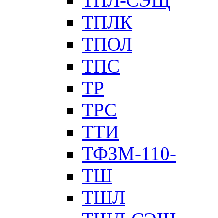
ТПЛ-СЭЩ
ТПЛК
ТПОЛ
ТПС
ТР
ТРС
ТТИ
ТФЗМ-110-
ТШ
ТШЛ