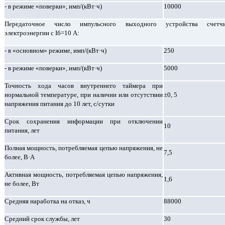
- в режиме «поверки», имп/(кВт·ч)
10000
Передаточное число импульсного выходного устройства счетчи
электроэнергии с Iб=10 А:
- в «основном» режиме, имп/(кВт·ч)
250
- в режиме «поверки», имп/(кВт·ч)
5000
Точность хода часов внутреннего таймера при
нормальной температуре, при наличии или отсутствии
±0, 5
напряжения питания до 10 лет, с/сутки
Срок сохранения информации при отключении
10
питания, лет
Полная мощность, потребляемая цепью напряжения, не
7,5
более, В·А
Активная мощность, потребляемая цепью напряжения,
1,6
не более, Вт
Средняя наработка на отказ, ч
88000
Средний срок службы, лет
30