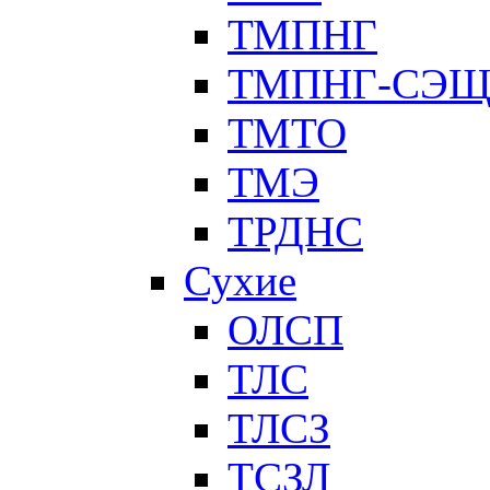
ТМПНГ
ТМПНГ-СЭ
ТМТО
ТМЭ
ТРДНС
Сухие
ОЛСП
ТЛС
ТЛСЗ
ТСЗЛ