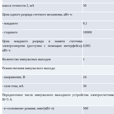
класса точности 2, мА
50
Цена одного разряда счетного механизма, кВт·ч:
- младшего
0,1
- старшего
10000
Цена младшего разряда в памяти счетчика
электроэнергии (доступно с помощью интерфейса),
0,001
кВт·ч
Количество импульсных выходов
1
Режим питания импульсного выхода:
- напряжение, В
24
- сила тока, мА
30
Передаточное число импульсного выходного устройства электросчетчик
Iб=5 А:
- в «основном» режиме, имп/(кВт·ч)
500