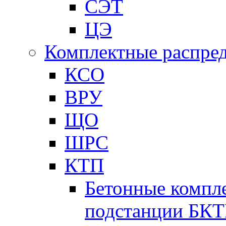
СЭТ
ЦЭ
Комплектные распред
КСО
ВРУ
ЩО
ШРС
КТП
Бетонные компл
подстанции БК