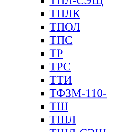
ТПЛ-СЭЩ
ТПЛК
ТПОЛ
ТПС
ТР
ТРС
ТТИ
ТФЗМ-110-
ТШ
ТШЛ