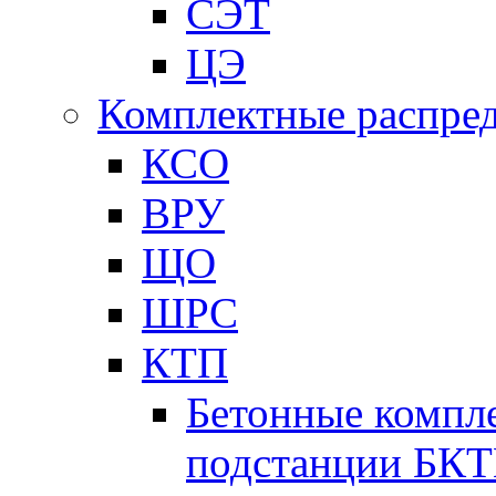
СЭТ
ЦЭ
Комплектные распред
КСО
ВРУ
ЩО
ШРС
КТП
Бетонные компл
подстанции БК