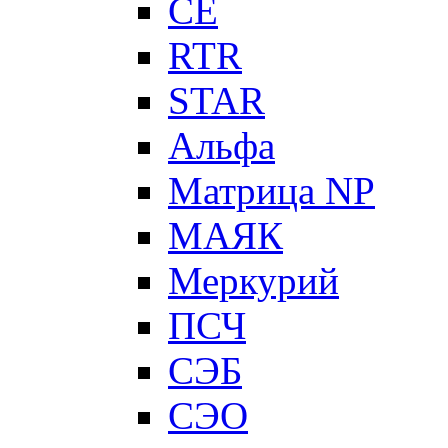
CE
RTR
STAR
Альфа
Матрица NP
МАЯК
Меркурий
ПСЧ
СЭБ
СЭО