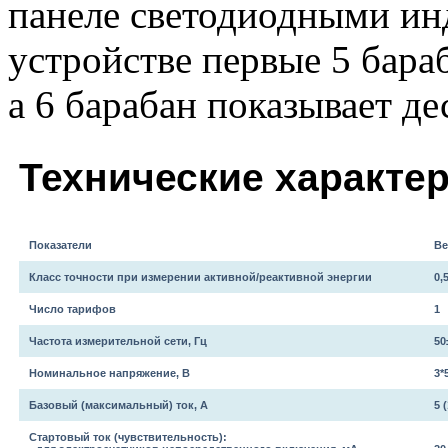
панеле светодиодными ин
устройстве первые 5 бара
а 6 барабан показывает д
Технические характе
Показатели
В
Класс точности при измерении активной/реактивной энергии
0,
Число тарифов
1
Частота измерительной сети, Гц
50
Номинальное напряжение, В
3*
Базовый (максимальный) ток, А
5 (
Стартовый ток (чувствительность):