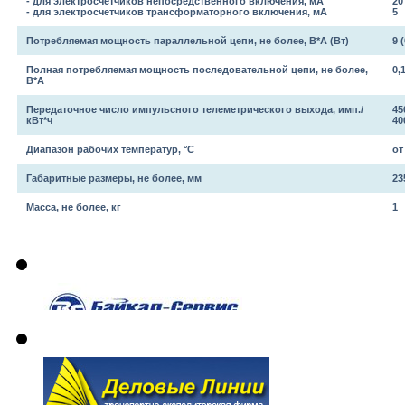
- для электросчетчиков непосредственного включения, мА
20
- для электросчетчиков трансформаторного включения, мА
5
Потребляемая мощность параллельной цепи, не более, В*А (Вт)
9 (
Полная потребляемая мощность последовательной цепи, не более,
0,
В*А
Передаточное число импульсного телеметрического выхода, имп./
45
кВт*ч
40
Диапазон рабочих температур, °С
от
Габаритные размеры, не более, мм
23
Масса, не более, кг
1