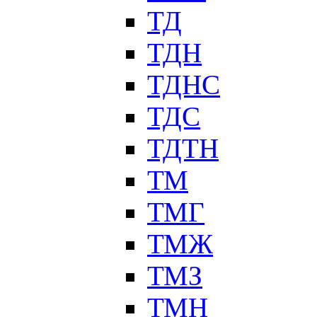
ТД
ТДН
ТДНС
ТДС
ТДТН
ТМ
ТМГ
ТМЖ
ТМЗ
ТМН