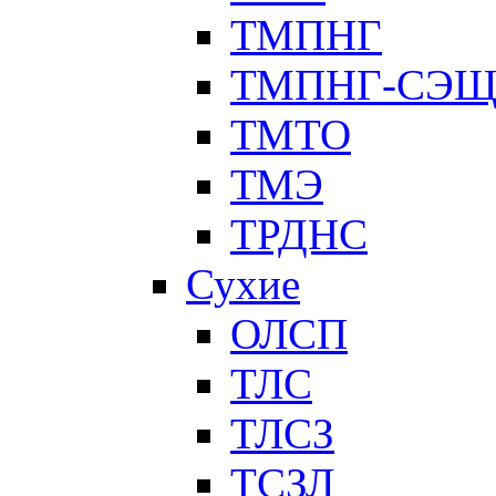
ТМПНГ
ТМПНГ-СЭ
ТМТО
ТМЭ
ТРДНС
Сухие
ОЛСП
ТЛС
ТЛСЗ
ТСЗЛ