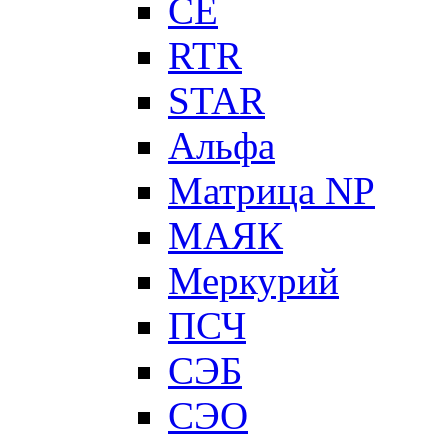
CE
RTR
STAR
Альфа
Матрица NP
МАЯК
Меркурий
ПСЧ
СЭБ
СЭО