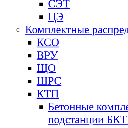
СЭТ
ЦЭ
Комплектные распред
КСО
ВРУ
ЩО
ШРС
КТП
Бетонные компл
подстанции БК