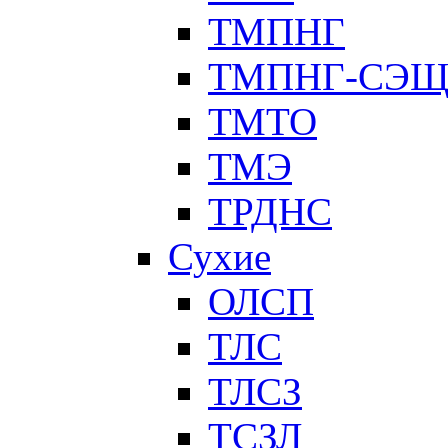
ТМПНГ
ТМПНГ-СЭ
ТМТО
ТМЭ
ТРДНС
Сухие
ОЛСП
ТЛС
ТЛСЗ
ТСЗЛ