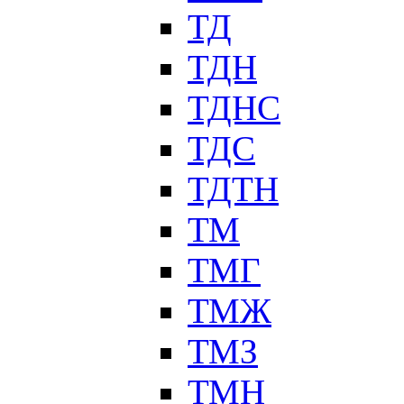
ТД
ТДН
ТДНС
ТДС
ТДТН
ТМ
ТМГ
ТМЖ
ТМЗ
ТМН