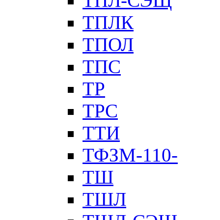
ТПЛ-СЭЩ
ТПЛК
ТПОЛ
ТПС
ТР
ТРС
ТТИ
ТФЗМ-110-
ТШ
ТШЛ