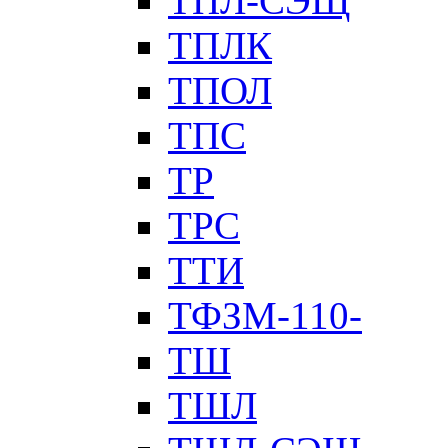
ТПЛ-СЭЩ
ТПЛК
ТПОЛ
ТПС
ТР
ТРС
ТТИ
ТФЗМ-110-
ТШ
ТШЛ