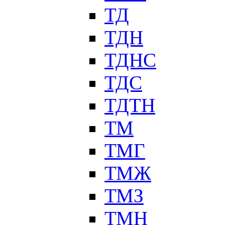
ТД
ТДН
ТДНС
ТДС
ТДТН
ТМ
ТМГ
ТМЖ
ТМЗ
ТМН