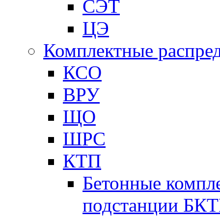
СЭТ
ЦЭ
Комплектные распред
КСО
ВРУ
ЩО
ШРС
КТП
Бетонные компл
подстанции БК