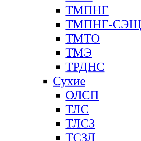
ТМПНГ
ТМПНГ-СЭ
ТМТО
ТМЭ
ТРДНС
Сухие
ОЛСП
ТЛС
ТЛСЗ
ТСЗЛ