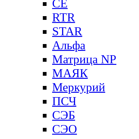
CE
RTR
STAR
Альфа
Матрица NP
МАЯК
Меркурий
ПСЧ
СЭБ
СЭО