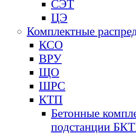
СЭТ
ЦЭ
Комплектные распред
КСО
ВРУ
ЩО
ШРС
КТП
Бетонные компл
подстанции БК