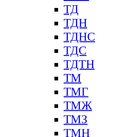
ТД
ТДН
ТДНС
ТДС
ТДТН
ТМ
ТМГ
ТМЖ
ТМЗ
ТМН