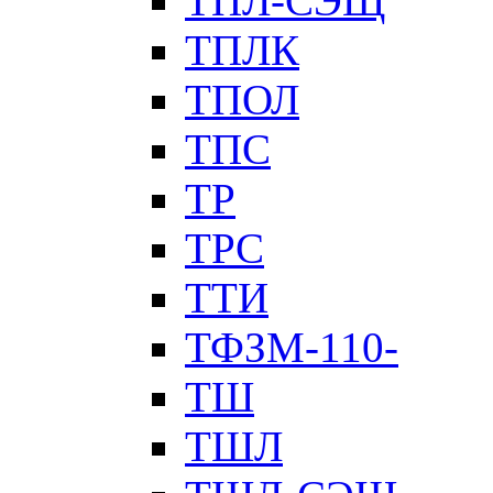
ТПЛ-СЭЩ
ТПЛК
ТПОЛ
ТПС
ТР
ТРС
ТТИ
ТФЗМ-110-
ТШ
ТШЛ