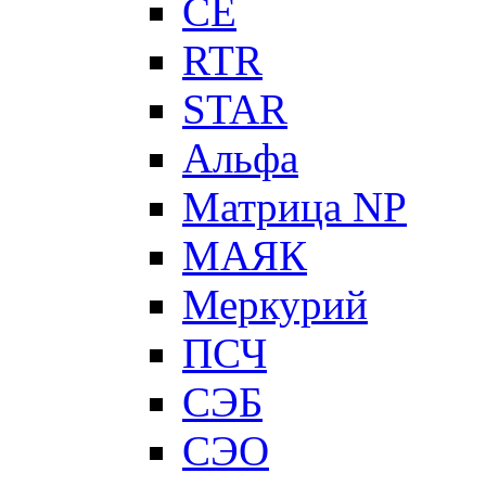
CE
RTR
STAR
Альфа
Матрица NP
МАЯК
Меркурий
ПСЧ
СЭБ
СЭО