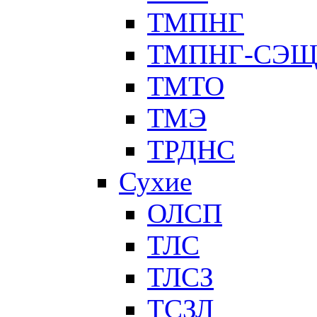
ТМПНГ
ТМПНГ-СЭ
ТМТО
ТМЭ
ТРДНС
Сухие
ОЛСП
ТЛС
ТЛСЗ
ТСЗЛ