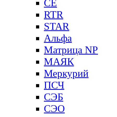
CE
RTR
STAR
Альфа
Матрица NP
МАЯК
Меркурий
ПСЧ
СЭБ
СЭО