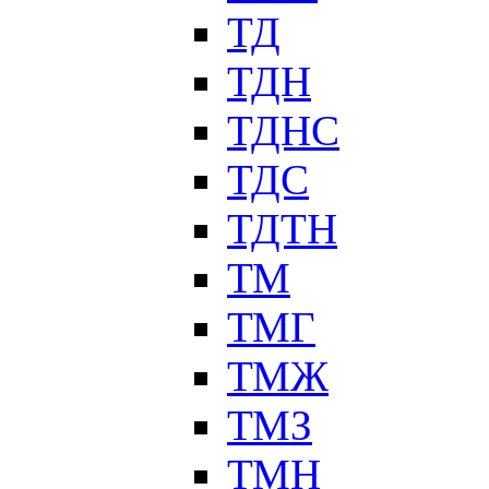
ТД
ТДН
ТДНС
ТДС
ТДТН
ТМ
ТМГ
ТМЖ
ТМЗ
ТМН