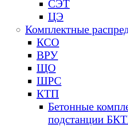
СЭТ
ЦЭ
Комплектные распред
КСО
ВРУ
ЩО
ШРС
КТП
Бетонные компл
подстанции БК