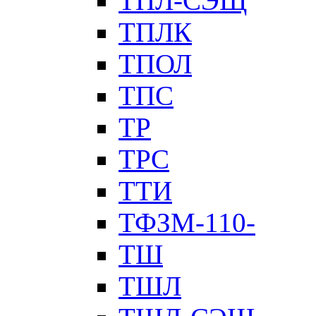
ТПЛ-СЭЩ
ТПЛК
ТПОЛ
ТПС
ТР
ТРС
ТТИ
ТФЗМ-110-
ТШ
ТШЛ