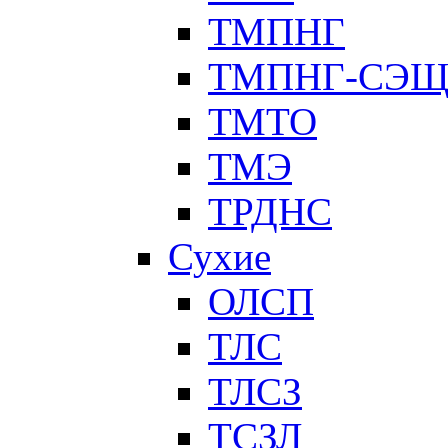
ТМПНГ
ТМПНГ-СЭ
ТМТО
ТМЭ
ТРДНС
Сухие
ОЛСП
ТЛС
ТЛСЗ
ТСЗЛ