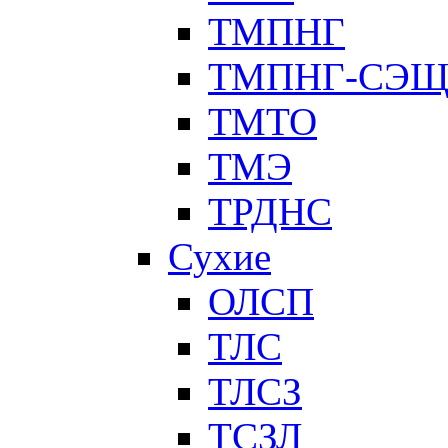
ТМПНГ
ТМПНГ-СЭ
ТМТО
ТМЭ
ТРДНС
Сухие
ОЛСП
ТЛС
ТЛСЗ
ТСЗЛ