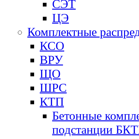
СЭТ
ЦЭ
Комплектные распред
КСО
ВРУ
ЩО
ШРС
КТП
Бетонные компл
подстанции БК