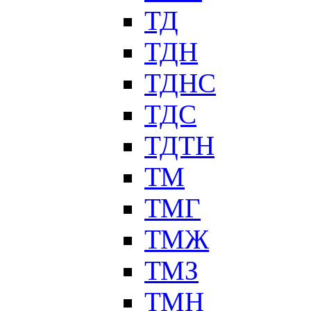
ТД
ТДН
ТДНС
ТДС
ТДТН
ТМ
ТМГ
ТМЖ
ТМЗ
ТМН