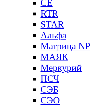
CE
RTR
STAR
Альфа
Матрица NP
МАЯК
Меркурий
ПСЧ
СЭБ
СЭО