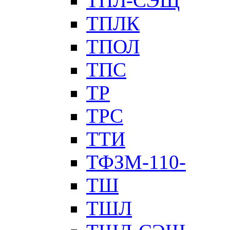
ТПЛ-СЭЩ
ТПЛК
ТПОЛ
ТПС
ТР
ТРС
ТТИ
ТФЗМ-110-
ТШ
ТШЛ