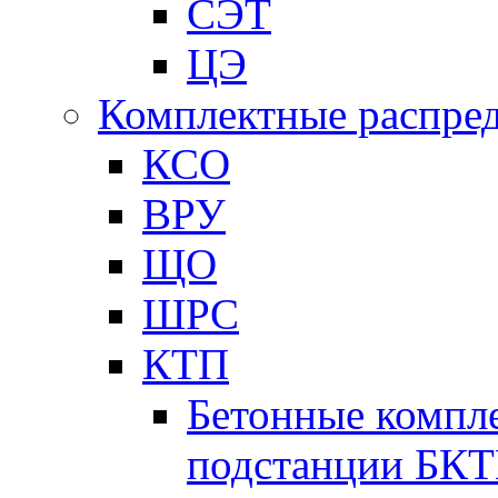
СЭТ
ЦЭ
Комплектные распред
КСО
ВРУ
ЩО
ШРС
КТП
Бетонные компл
подстанции БК