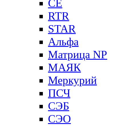
CE
RTR
STAR
Альфа
Матрица NP
МАЯК
Меркурий
ПСЧ
СЭБ
СЭО