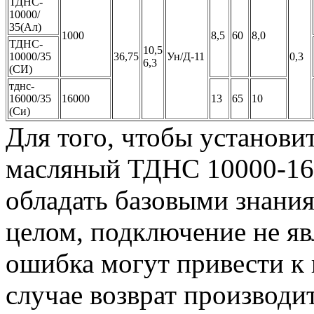
ТДНС-
10000/
35(Ал)
1000
8,5
60
8,0
ТДНС-
10,5
10000/35
36,75
Ун/Д-11
0,3
6,3
(СИ)
тднс-
16000/35
16000
13
65
10
(Си)
Для того, чтобы установи
масляный ТДНС 10000-160
обладать базовыми знания
целом, подключение не я
ошибка могут привести к 
случае возврат производи