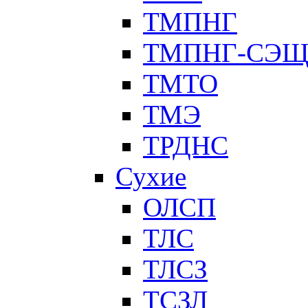
ТМПНГ
ТМПНГ-СЭ
ТМТО
ТМЭ
ТРДНС
Сухие
ОЛСП
ТЛС
ТЛСЗ
ТСЗЛ