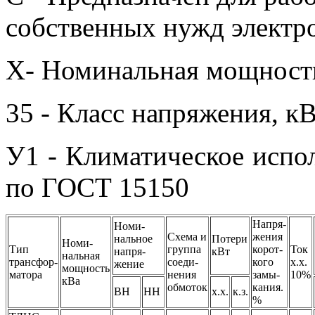
собственных нужд элект
X- Номинальная мощност
35 - Класс напряжения, к
У1 - Климатическое испо
по ГОСТ 15150
Напря-
Номи-
Схема и
жения
нальное
Потери
Номи-
Тип
группа
корот-
Ток
напря-
кВт
нальная
трансфор-
соеди-
кого
x.x.
жение
мощность
матора
нения
замы-
10%
кВа
обмоток
кания.
ВН
НН
x.x.
к.з.
%