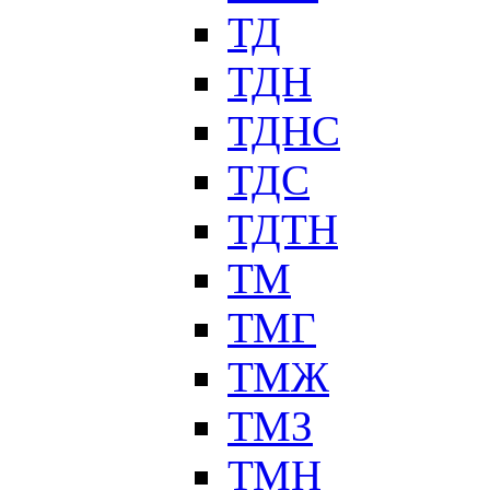
ТД
ТДН
ТДНС
ТДС
ТДТН
ТМ
ТМГ
ТМЖ
ТМЗ
ТМН