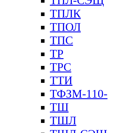
ТПЛ-СЭЩ
ТПЛК
ТПОЛ
ТПС
ТР
ТРС
ТТИ
ТФЗМ-110-
ТШ
ТШЛ