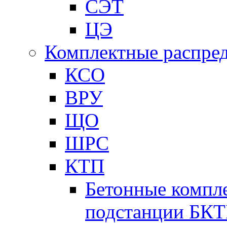
СЭТ
ЦЭ
Комплектные распред
КСО
ВРУ
ЩО
ШРС
КТП
Бетонные компл
подстанции БК