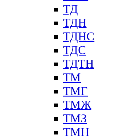
ТД
ТДН
ТДНС
ТДС
ТДТН
ТМ
ТМГ
ТМЖ
ТМЗ
ТМН