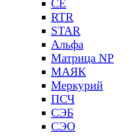
CE
RTR
STAR
Альфа
Матрица NP
МАЯК
Меркурий
ПСЧ
СЭБ
СЭО