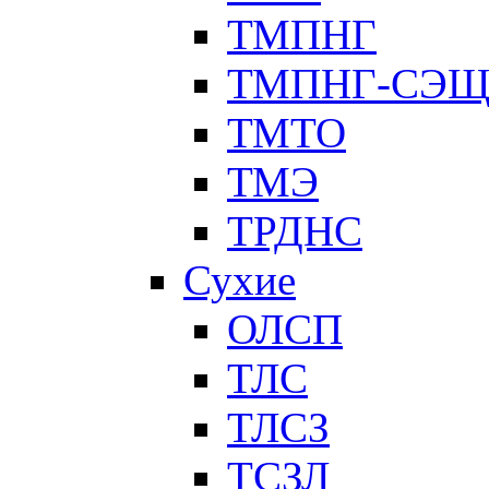
ТМПНГ
ТМПНГ-СЭ
ТМТО
ТМЭ
ТРДНС
Сухие
ОЛСП
ТЛС
ТЛСЗ
ТСЗЛ