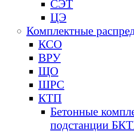
СЭТ
ЦЭ
Комплектные распред
КСО
ВРУ
ЩО
ШРС
КТП
Бетонные компл
подстанции БК