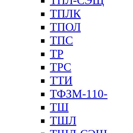
ТПЛ-СЭЩ
ТПЛК
ТПОЛ
ТПС
ТР
ТРС
ТТИ
ТФЗМ-110-
ТШ
ТШЛ