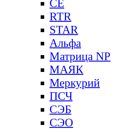
CE
RTR
STAR
Альфа
Матрица NP
МАЯК
Меркурий
ПСЧ
СЭБ
СЭО