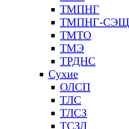
ТМПНГ
ТМПНГ-СЭ
ТМТО
ТМЭ
ТРДНС
Сухие
ОЛСП
ТЛС
ТЛСЗ
ТСЗЛ