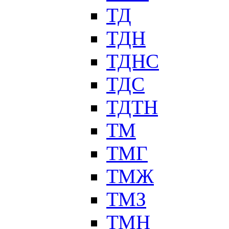
ТД
ТДН
ТДНС
ТДС
ТДТН
ТМ
ТМГ
ТМЖ
ТМЗ
ТМН