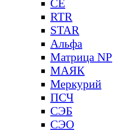
CE
RTR
STAR
Альфа
Матрица NP
МАЯК
Меркурий
ПСЧ
СЭБ
СЭО