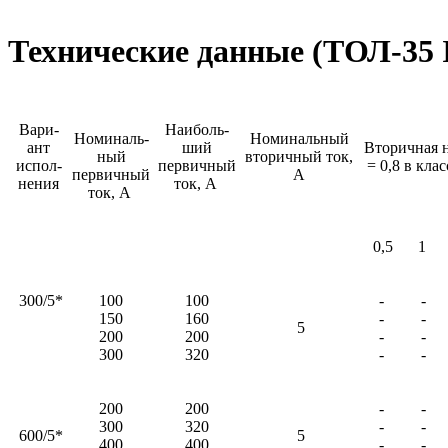
Технические данные (ТОЛ-35 III
Вари-
Наиболь-
Номиналь-
Номинальный
ант
ший
Вторичная н
ный
вторичный ток,
испол-
первичный
= 0,8 в кла
первичный
А
нения
ток, А
ток, А
0,5
1
300/5*
100
100
-
-
150
160
-
-
5
200
200
-
-
300
320
-
-
200
200
-
-
300
320
-
-
600/5*
5
400
400
-
-