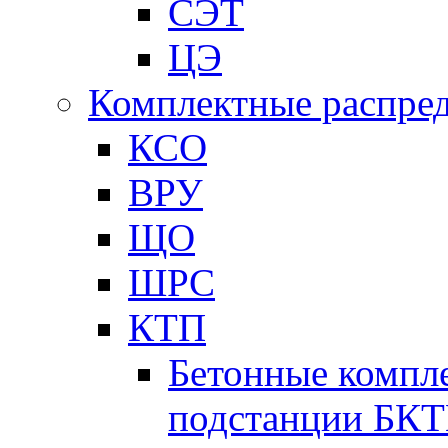
СЭТ
ЦЭ
Комплектные распред
КСО
ВРУ
ЩО
ШРС
КТП
Бетонные компл
подстанции БК