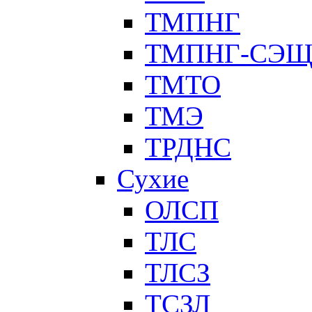
ТМПНГ
ТМПНГ-СЭ
ТМТО
ТМЭ
ТРДНС
Сухие
ОЛСП
ТЛС
ТЛСЗ
ТСЗЛ