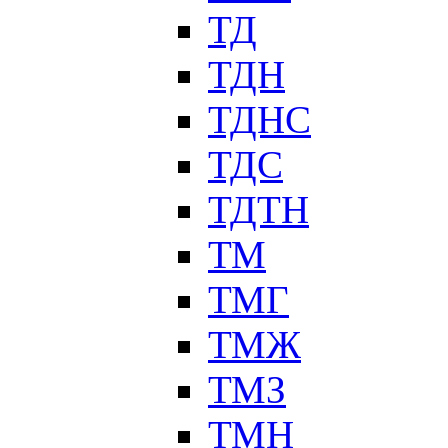
ТД
ТДН
ТДНС
ТДС
ТДТН
ТМ
ТМГ
ТМЖ
ТМЗ
ТМН