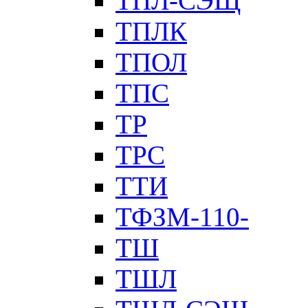
ТПЛ-СЭЩ
ТПЛК
ТПОЛ
ТПС
ТР
ТРС
ТТИ
ТФЗМ-110-
ТШ
ТШЛ