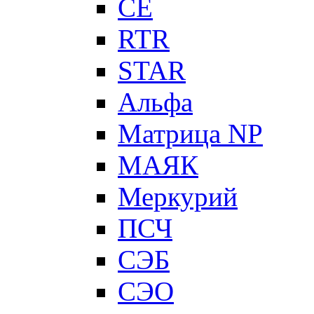
CE
RTR
STAR
Альфа
Матрица NP
МАЯК
Меркурий
ПСЧ
СЭБ
СЭО