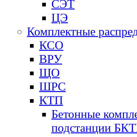
СЭТ
ЦЭ
Комплектные распред
КСО
ВРУ
ЩО
ШРС
КТП
Бетонные компл
подстанции БК