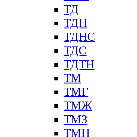
ТД
ТДН
ТДНС
ТДС
ТДТН
ТМ
ТМГ
ТМЖ
ТМЗ
ТМН