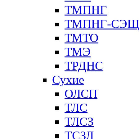
ТМПНГ
ТМПНГ-СЭ
ТМТО
ТМЭ
ТРДНС
Сухие
ОЛСП
ТЛС
ТЛСЗ
ТСЗЛ