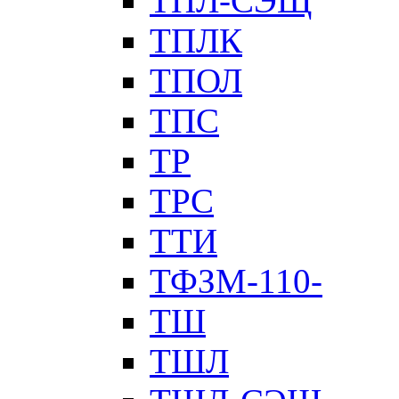
ТПЛ-СЭЩ
ТПЛК
ТПОЛ
ТПС
ТР
ТРС
ТТИ
ТФЗМ-110-
ТШ
ТШЛ