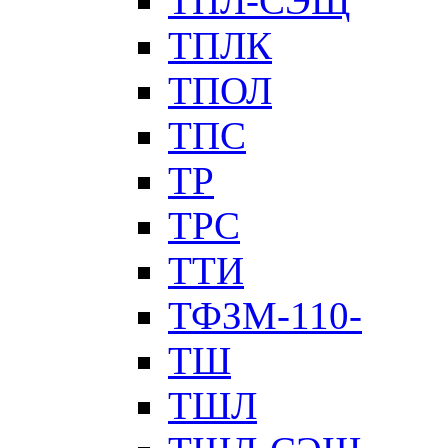
ТПЛ-СЭЩ
ТПЛК
ТПОЛ
ТПС
ТР
ТРС
ТТИ
ТФЗМ-110-
ТШ
ТШЛ