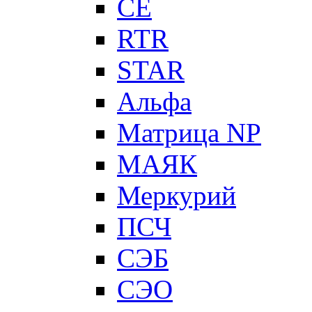
CE
RTR
STAR
Альфа
Матрица NP
МАЯК
Меркурий
ПСЧ
СЭБ
СЭО