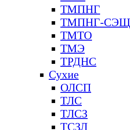
ТМПНГ
ТМПНГ-СЭ
ТМТО
ТМЭ
ТРДНС
Сухие
ОЛСП
ТЛС
ТЛСЗ
ТСЗЛ