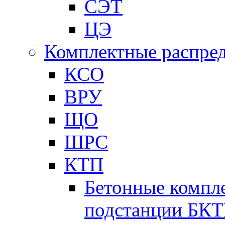
СЭТ
ЦЭ
Комплектные распред
КСО
ВРУ
ЩО
ШРС
КТП
Бетонные компл
подстанции БК