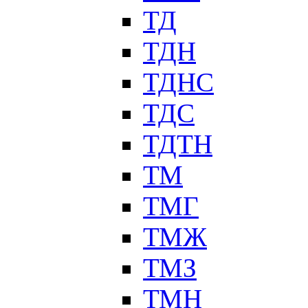
ТД
ТДН
ТДНС
ТДС
ТДТН
ТМ
ТМГ
ТМЖ
ТМЗ
ТМН