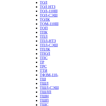
ТОЛ
ТОЛ НТЗ
ТОЛ-110III
ТОЛ-СЭЩ
ТОЛК
ТОМ-110III
ТОП
ТПК
ТПЛ
ТПЛ-НТЗ
ТПЛ-СЭЩ
ТПЛК
ТПОЛ
ТПС
ТР
ТРС
ТТИ
ТФЗМ-110-
ТШ
ТШЛ
ТШЛ-СЭЩ
ТШЛП
ТШН
ТШП
ТШС