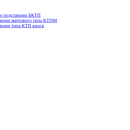
ые подстанции БКТП
анции мачтового типа КТПМ
нции типа КТП киоск