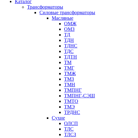
Каталог
Трансформаторы
Cиловые трансформаторы
Масляные
ОМЖ
ОМЗ
ТД
ТДН
ТДНС
ТДС
ТДТН
ТМ
ТМГ
ТМЖ
ТМЗ
ТМН
ТМПНГ
ТМПНГ-СЭЩ
ТМТО
ТМЭ
ТРДНС
Сухие
ОЛСП
ТЛС
ТЛСЗ