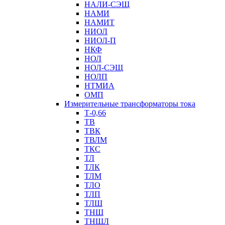
НАЛИ-СЭЩ
НАМИ
НАМИТ
НИОЛ
НИОЛ-П
НКФ
НОЛ
НОЛ-СЭЩ
НОЛП
НТМИА
ОМП
Измерительные трансформаторы тока
Т-0,66
ТВ
ТВК
ТВЛМ
ТКС
ТЛ
ТЛК
ТЛМ
ТЛО
ТЛП
ТЛШ
ТНШ
ТНШЛ