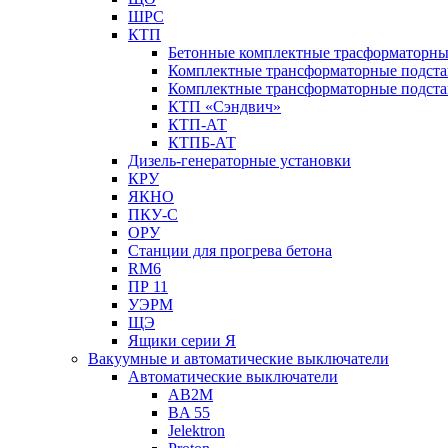
ШРС
КТП
Бетонные комплектные трасформаторн
Комплектные трансформаторные подст
Комплектные трансформаторные подста
КТП «Сэндвич»
КТП-АТ
КТПБ-АТ
Дизель-генераторные установки
КРУ
ЯКНО
ПКУ-С
ОРУ
Станции для прогрева бетона
RM6
ПР 11
УЭРМ
ЩЭ
Ящики серии Я
Вакуумные и автоматические выключатели
Автоматические выключатели
AB2M
BA 55
Jelektron