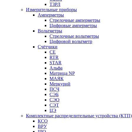
ТЗРЛ
Измерительные приборы
Амперметры
Стрелочные амперметры
Цифровые амперметры
Вольтметры
Стрелочные вольтметры
Цифровой вольтметр
Счётчики
CE
RTR
STAR
Альфа
Матрица NP
МАЯК
Меркурий
ПСЧ
СЭБ
СЭО
СЭТ
ЦЭ
Комплектные распределительные устройства (КТП)
КСО
ВРУ
ЩО