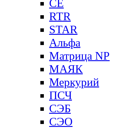
CE
RTR
STAR
Альфа
Матрица NP
МАЯК
Меркурий
ПСЧ
СЭБ
СЭО