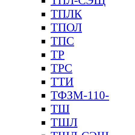
ТПЛ-СЭЩ
ТПЛК
ТПОЛ
ТПС
ТР
ТРС
ТТИ
ТФЗМ-110-
ТШ
ТШЛ