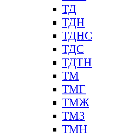
ТД
ТДН
ТДНС
ТДС
ТДТН
ТМ
ТМГ
ТМЖ
ТМЗ
ТМН