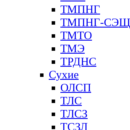
ТМПНГ
ТМПНГ-СЭ
ТМТО
ТМЭ
ТРДНС
Сухие
ОЛСП
ТЛС
ТЛСЗ
ТСЗЛ