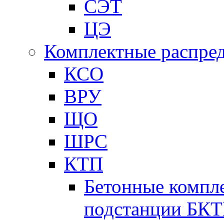
СЭТ
ЦЭ
Комплектные распред
КСО
ВРУ
ЩО
ШРС
КТП
Бетонные компл
подстанции БК