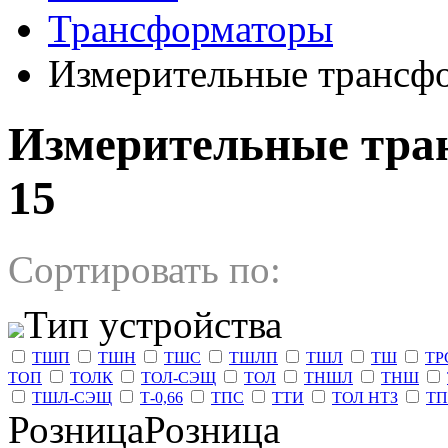
Трансформаторы
Измерительные трансф
Измерительные тран
15
Сортировать по:
Тип устройства
ТШП
ТШН
ТШС
ТШЛП
ТШЛ
ТШ
ТР
ТОП
ТОЛК
ТОЛ-СЭЩ
ТОЛ
ТНШЛ
ТНШ
ТШЛ-СЭЩ
Т-0,66
ТПС
ТТИ
ТОЛ НТЗ
ТП
РозницаРозница