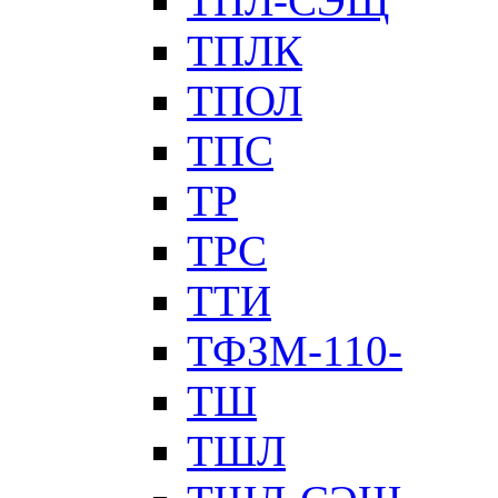
ТПЛ-СЭЩ
ТПЛК
ТПОЛ
ТПС
ТР
ТРС
ТТИ
ТФЗМ-110-
ТШ
ТШЛ