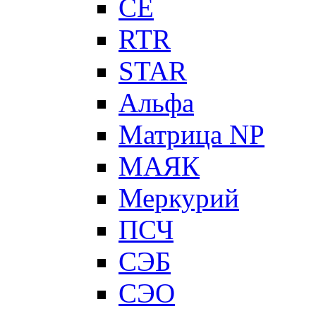
CE
RTR
STAR
Альфа
Матрица NP
МАЯК
Меркурий
ПСЧ
СЭБ
СЭО