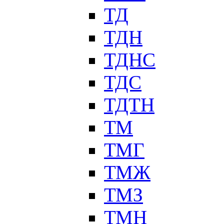
ТД
ТДН
ТДНС
ТДС
ТДТН
ТМ
ТМГ
ТМЖ
ТМЗ
ТМН