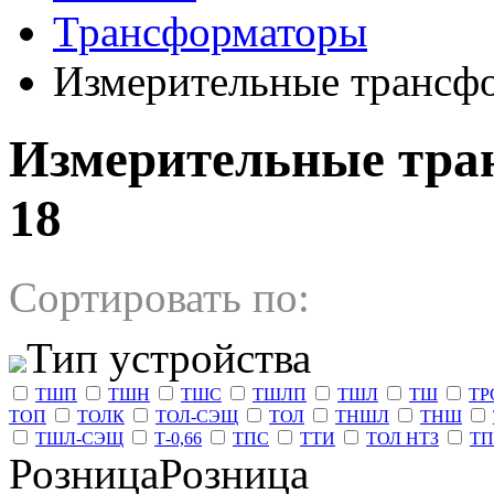
Трансформаторы
Измерительные трансф
Измерительные тран
18
Сортировать по:
Тип устройства
ТШП
ТШН
ТШС
ТШЛП
ТШЛ
ТШ
ТР
ТОП
ТОЛК
ТОЛ-СЭЩ
ТОЛ
ТНШЛ
ТНШ
ТШЛ-СЭЩ
Т-0,66
ТПС
ТТИ
ТОЛ НТЗ
ТП
РозницаРозница