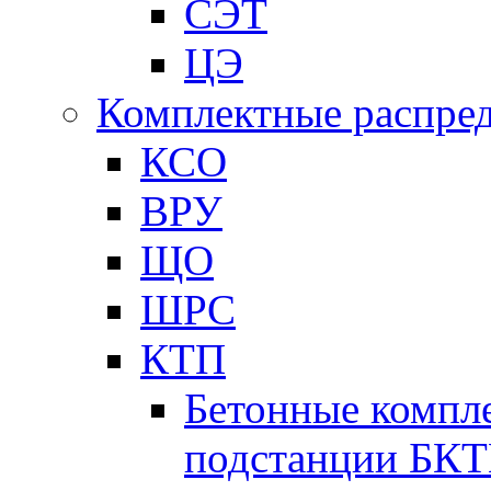
СЭТ
ЦЭ
Комплектные распред
КСО
ВРУ
ЩО
ШРС
КТП
Бетонные компл
подстанции БК