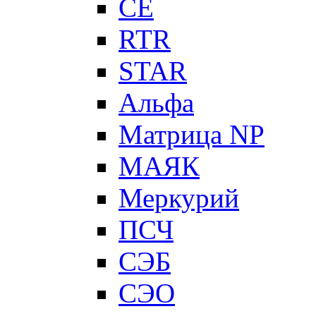
CE
RTR
STAR
Альфа
Матрица NP
МАЯК
Меркурий
ПСЧ
СЭБ
СЭО