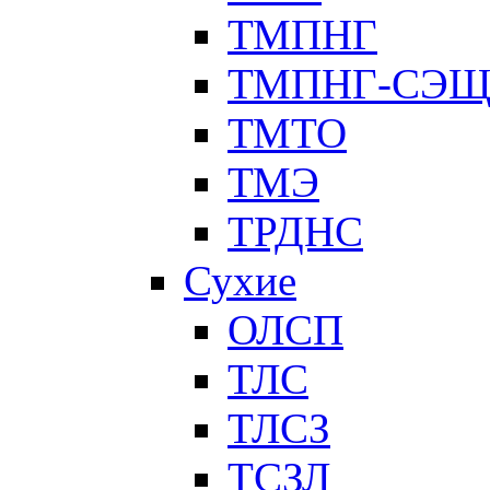
ТМПНГ
ТМПНГ-СЭ
ТМТО
ТМЭ
ТРДНС
Сухие
ОЛСП
ТЛС
ТЛСЗ
ТСЗЛ