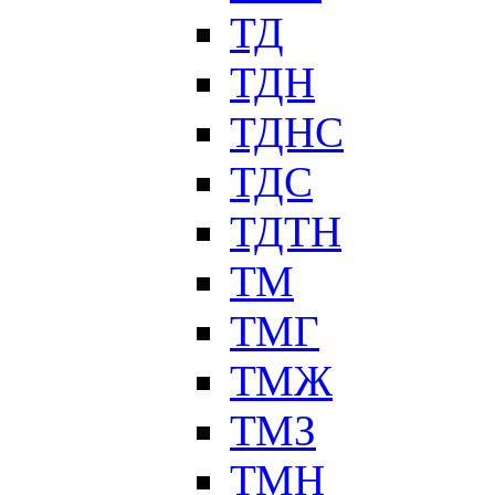
ТД
ТДН
ТДНС
ТДС
ТДТН
ТМ
ТМГ
ТМЖ
ТМЗ
ТМН