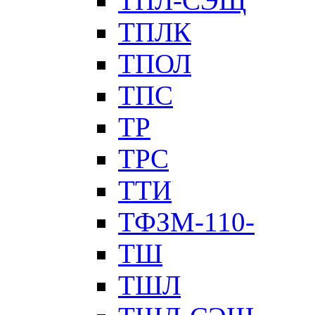
ТПЛ-СЭЩ
ТПЛК
ТПОЛ
ТПС
ТР
ТРС
ТТИ
ТФЗМ-110-
ТШ
ТШЛ