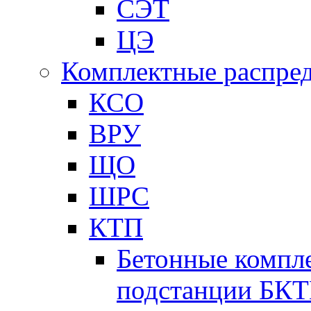
СЭТ
ЦЭ
Комплектные распред
КСО
ВРУ
ЩО
ШРС
КТП
Бетонные компл
подстанции БК